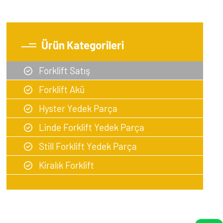
Ürün Kategorileri
Forklift Satış
Forklift Akü
Hyster Yedek Parça
Linde Forklift Yedek Parça
Still Forklift Yedek Parça
Kiralık Forklift