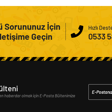
ü Sorununuz İçin
Hızlı Dest
İletişime Geçin
0533 5
ülteni
en haberdar olmak için E-Posta Bültenimize